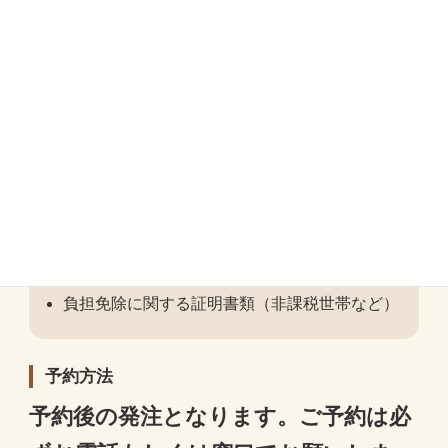
温、年齢の記載が必要です）。
激しい運動は当日避けてください。
入浴は可能ですが、注射部位をこすらないよう
ご注意ください。
当日の持ち物
保険証またはマイナンバーカード
相模原市の接種券、予診票（対象者）
負担免除に関する証明書類（非課税世帯など）
予約方法
予約後の発注となります。ご予約は必