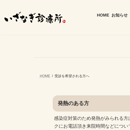
コ
ナ
ン
ビ
テ
ゲ
HOME
お知らせ
ン
ー
ツ
シ
へ
ョ
ス
ン
キ
に
ッ
移
プ
動
HOME
受診を希望される方へ
発熱のある方
感染症対策のため発熱がみられる方
クにお電話頂き来院時間などについ